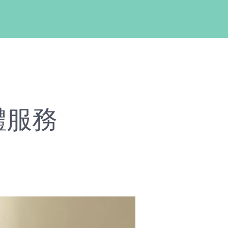
計師團隊
作品案例
價目表
精選文章
人才徵才
價目表
精選文章
人才徵才
體服務