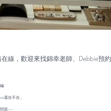
在線，歡迎來找錦幸老師、Debbie預約
編
bie還在不在」
問題~~