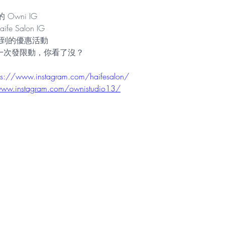
 Owni IG
 Salon IG
到的優惠活動
lon 第一次發限動，你看了沒？
ps://www.instagram.com/haifesalon/
www.instagram.com/ownistudio13/