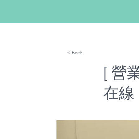
< Back
[ 
在線