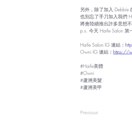
另外，除了加入 Debbie 的
也別忘了手刀加入我們 Haife
將會陸續推出許多意想不
p.s. 今天 Haife Sa
Haife Salon IG 連結：
htt
Owni IG 連結：
https://
#Haife美體
#Owni
#蘆洲美髮
#蘆洲美甲
Previous