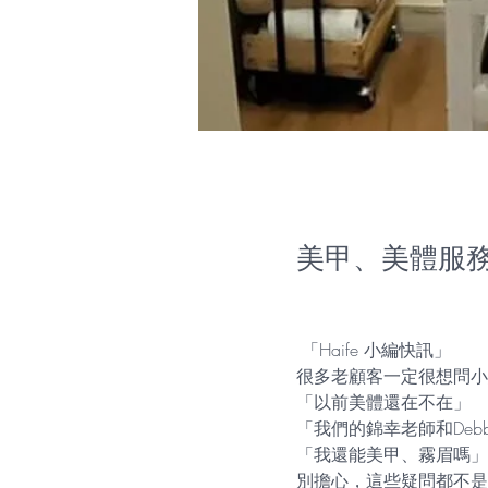
官方公告
美甲、美體服務
 「Haife 小編快訊」
很多老顧客一定很想問小
「以前美體還在不在」
「我們的錦幸老師和Deb
「我還能美甲、霧眉嗎」
別擔心，這些疑問都不是