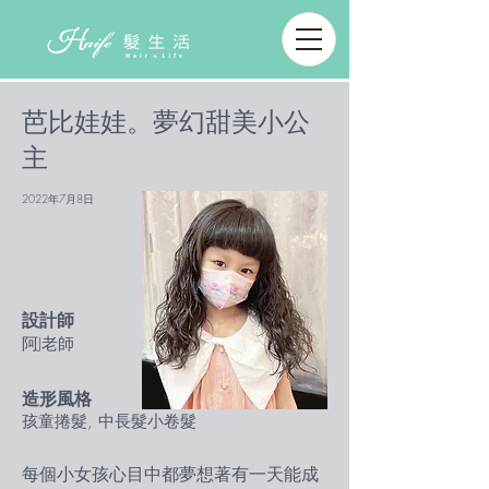
芭比娃娃。夢幻甜美小公
主
2022年7月8日
設計師
阿J老師
造形風格
孩童捲髮, 中長髮小卷髮
每個小女孩心目中都夢想著有一天能成